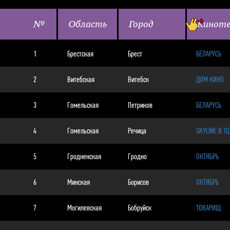
№
Область
Город
Кинот
1
Брестская
Брест
БЕЛАРУСЬ
2
Витебская
Витебск
ДОМ КИНО
3
Гомельская
Петриков
БЕЛАРУСЬ
4
Гомельская
Речица
SKYLINE В Т
5
Гродненская
Гродно
ОКТЯБРЬ
6
Минская
Борисов
ОКТЯБРЬ
7
Могилевская
Бобруйск
ТОВАРИЩ