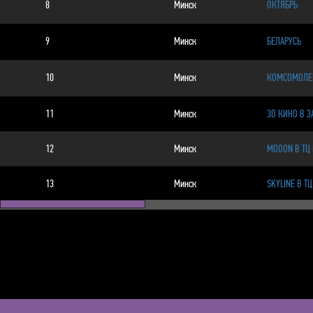
8
Минск
ОКТЯБРЬ
9
Минск
БЕЛАРУСЬ
10
Минск
КОМСОМОЛЕ
11
Минск
3D КИНО В 
12
Минск
MOOON В ТЦ 
13
Минск
SKYLINE В ТЦ