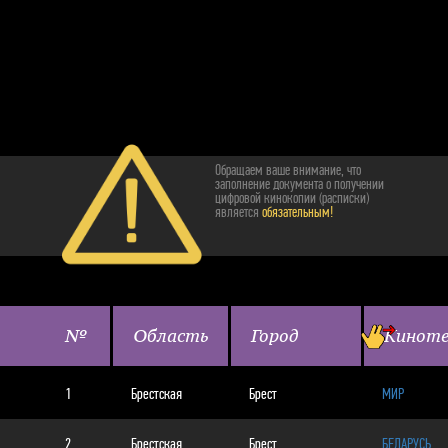
Обращаем ваше внимание, что
заполнение документа о получении
цифровой кинокопии (расписки)
является
обязательным!
№
Область
Город
Кинот
1
Брестская
Брест
МИР
2
Брестская
Брест
БЕЛАРУСЬ