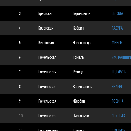
3
Брестская
Барановичи
ЗВЕЗДА
4
Брестская
Кобрин
РАДУГА
5
Витебская
Новополоцк
МИНСК
6
Гомельская
Гомель
ИМ. КАЛИНИ
7
Гомельская
Речица
БЕЛАРУСЬ
8
Гомельская
Калинковичи
ЗНАМЯ
9
Гомельская
Жлобин
РОДИНА
10
Гомельская
Чирковичи
СПУТНИК
11
Гродненская
Гродно
ОКТЯБРЬ