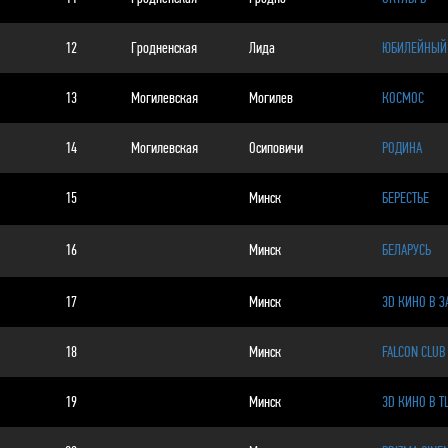
12
Гродненская
Лида
ЮБИЛЕЙНЫЙ
13
Могилевская
Могилев
КОСМОС
14
Могилевская
Осиповичи
РОДИНА
15
Минск
БЕРЕСТЬЕ
16
Минск
БЕЛАРУСЬ
17
Минск
3D КИНО В 
18
Минск
FALCON CLUB
19
Минск
3D КИНО В Т